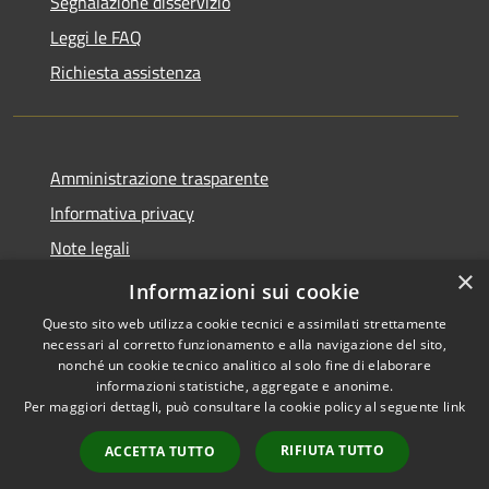
Segnalazione disservizio
Leggi le FAQ
Richiesta assistenza
Amministrazione trasparente
Informativa privacy
Note legali
×
Dichiarazione di accessibilità
Informazioni sui cookie
Questo sito web utilizza cookie tecnici e assimilati strettamente
necessari al corretto funzionamento e alla navigazione del sito,
nonché un cookie tecnico analitico al solo fine di elaborare
informazioni statistiche, aggregate e anonime.
RSS
Copyright © 2026 • Comune di
Per maggiori dettagli, può consultare la cookie policy al seguente
link
Accessibilità
Laurino • Powered by
Privacy
Municipium
Accesso
•
RIFIUTA TUTTO
ACCETTA TUTTO
Cookie
redazione